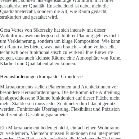
verstehen, sondern als eigenständige Wohnform mit hoher
gestalterischer Qualität. Entscheidend ist dabei nicht die
Quadratmeterzahl, sondern die Art, wie Raum gedacht,
strukturiert und gestaltet wird.
Gesa Vertes von Sikorszky hat sich intensiv mit dieser
Wohnform auseinandergesetzt. In ihrer Planung geht es nicht
um Verkleinerung, sondern um kluge Komposition: Wie kann
ein Raum alles bieten, was man braucht – ohne vollgestellt,
technisch oder funktionalistisch zu wirken? Ihre Entwürfe
zeigen, dass auch kleinste Räume eine Atmosphäre von Ruhe,
Klarheit und Qualität entfalten können.
Herausforderungen kompakter Grundrisse
Mikroapartments stellen Planerinnen und Architektinnen vor
besondere Herausforderungen. Die herkömmliche Aufteilung
in abgeschlossene Räume funktioniert auf dieser Fläche nicht
mehr. Stattdessen muss jeder Zentimeter durchdacht genutzt
werden. Funktionale Überlagerung, Flexibilität und Präzision
sind zentrale Gestaltungsparameter.
Ein Mikroapartment bedeutet nicht, einfach einen Wohnraum
zu verkleinern. Vielmehr müssen Funktionen neu interpretiert
werden. Das Bett ist oft auch Sofa, die Küchenzeile Teil eines