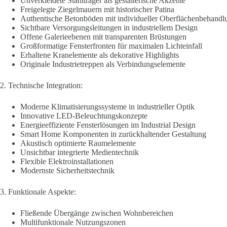
Unverkleidete Stahlträger als gestalterische Akzente
Freigelegte Ziegelmauern mit historischer Patina
Authentische Betonböden mit individueller Oberflächenbehandl
Sichtbare Versorgungsleitungen in industriellem Design
Offene Galerieebenen mit transparenten Brüstungen
Großformatige Fensterfronten für maximalen Lichteinfall
Erhaltene Kranelemente als dekorative Highlights
Originale Industrietreppen als Verbindungselemente
2. Technische Integration:
Moderne Klimatisierungssysteme in industrieller Optik
Innovative LED-Beleuchtungskonzepte
Energieeffiziente Fensterlösungen im Industrial Design
Smart Home Komponenten in zurückhaltender Gestaltung
Akustisch optimierte Raumelemente
Unsichtbar integrierte Medientechnik
Flexible Elektroinstallationen
Modernste Sicherheitstechnik
3. Funktionale Aspekte:
Fließende Übergänge zwischen Wohnbereichen
Multifunktionale Nutzungszonen