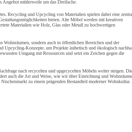
s Angebot mittlerweile um das Dreifache.
tes. Recycling und Upcycling von Materialien spielen dabei eine zentra
 Gestaltungsmöglichkeiten bieten. Alte Möbel werden mit kreativen
tete Materialien wie Holz, Glas oder Metall zu hochwertigen
ten Wohnräumen, sondern auch in öffentlichen Bereichen und der
nd Upcycling-Konzepte, um Projekte ästhetisch und ökologisch nachhal
n bewussten Umgang mit Ressourcen und setzt ein Zeichen gegen die
Nachfrage nach recycelten und upgecycelten Möbeln weiter steigen. Di
ändert auch die Art und Weise, wie wir über Einrichtung und Wohnräum
em Nischenmarkt zu einem prägenden Bestandteil moderner Wohnkultur.