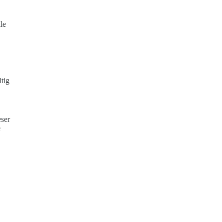
le
tig
eser
e